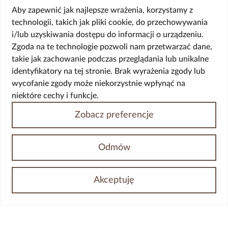
doświadczonym zespołem lekarzy specjalistów oraz
Aby zapewnić jak najlepsze wrażenia, korzystamy z
kompleksowym prowadzeniem pacjenta – od konsultacji po
technologii, takich jak pliki cookie, do przechowywania
opiekę po zabiegu.
i/lub uzyskiwania dostępu do informacji o urządzeniu.
O
nas
Zgoda na te technologie pozwoli nam przetwarzać dane,
takie jak zachowanie podczas przeglądania lub unikalne
Sienna Clinic posiada bogatą ofertę z zakresu chirurgii ogólnej,
identyfikatory na tej stronie. Brak wyrażenia zgody lub
chirurgii żył,
wycofanie zgody może niekorzystnie wpłynąć na
chirurgii i medycyny estetycznej, laseroterapii, podologii, urologii,
niektóre cechy i funkcje.
ginekologii,
a także terapii wypadania włosów. Placówka wykonuje zarówno
Zobacz preferencje
konsultacje specjalistyczne, jak i zaawansowane procedury
zabiegowe – od drobnych zabiegów ambulatoryjnych po operacje
wymagające wysokiego poziomu specjalizacji,
Odmów
również w znieczuleniu ogólnym. Sienna Clinic znajduje się w
centralnej
części Warszawy, co zapewnia łatwy dojazd zarówno komunikacją
Akceptuję
miejską,
jak i samochodem.
Zobacz nasze zabiegi
Zobacz nasz zespół