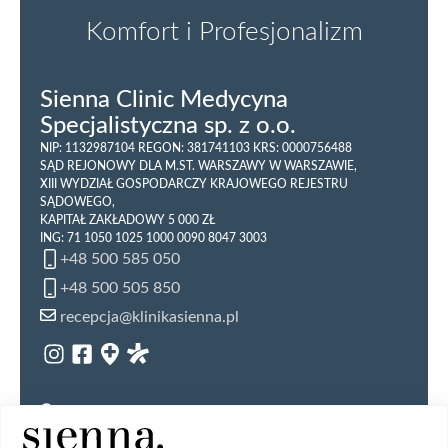
Komfort i Profesjonalizm
Sienna Clinic Medycyna
Specjalistyczna sp. z o.o.
NIP: 1132987104 REGON: 381741103 KRS: 0000756488
SĄD REJONOWY DLA M.ST. WARSZAWY W WARSZAWIE,
XIII WYDZIAŁ GOSPODARCZY KRAJOWEGO REJESTRU
SĄDOWEGO,
KAPITAŁ ZAKŁADOWY 5 000 ZŁ
ING: 71 1050 1025 1000 0090 8047 3003
+48 500 585 050
+48 500 505 850
recepcja@klinikasienna.pl
Regulamin organizacyjny
Regulamin usług zdalnych
Prawa pacjenta