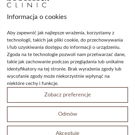
Opinia prawna o konieczności weryfikacji tożsamości pacjenta
Standardy ochrony pacjentów małoletnich w Sienna Clinic
Polityka prywatności
Informacja o cookies
Informacja dotycząca ochrony danych osobowych
Aby zapewnić jak najlepsze wrażenia, korzystamy z
Zabiegi
technologii, takich jak pliki cookie, do przechowywania
i/lub uzyskiwania dostępu do informacji o urządzeniu.
Usunięcie ginekomastii
Zgoda na te technologie pozwoli nam przetwarzać dane,
Przeszczep włosów FUE
takie jak zachowanie podczas przeglądania lub unikalne
Top Surgery FtM
identyfikatory na tej stronie. Brak wyrażenia zgody lub
Usunięcie przepukliny pachwinowej
wycofanie zgody może niekorzystnie wpłynąć na
Usunięcie przepukliny pępkowej
niektóre cechy i funkcje.
Założenie taśmy TVT
Zobacz preferencje
Korekta statyki narządów rodnych
Lifting twarzy
Blefaroplastyka
Odmów
Chirurgiczne leczenie żylaków
Badania
Akceptuję