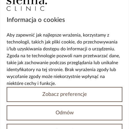
USG tarczycy
Biopsja kanału szyjki macicy
Cytologia płynna cienkowarstwowa (LBC
Informacja o cookies
USG ginekologiczne
HPV DNA HR 14 genotypów
Aby zapewnić jak najlepsze wrażenia, korzystamy z
Biopsja cienkoigłowa tarczycy
technologii, takich jak pliki cookie, do przechowywania
USG układu moczowego
Wskazania
i/lub uzyskiwania dostępu do informacji o urządzeniu.
Zgoda na te technologie pozwoli nam przetwarzać dane,
takie jak zachowanie podczas przeglądania lub unikalne
Wypadanie włosów
identyfikatory na tej stronie. Brak wyrażenia zgody lub
Przerost piersi (ginekomastia)
wycofanie zgody może niekorzystnie wpłynąć na
Korekta płci
Przepuklina
niektóre cechy i funkcje.
Opadające powieki/worki pod oczami
Zobacz preferencje
Żylaki kończyn dolnych
Nietrzymanie moczu
Wypadania narządów miednicy mniejszej
Odmów
Choroby odbytu
Opadający owal twarzy