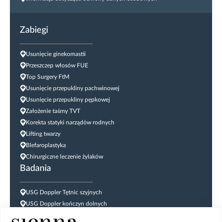
Zabiegi
Usunięcie ginekomastii
Przeszczep włosów FUE
Top Surgery FtM
Usunięcie przepukliny pachwinowej
Usunięcie przepukliny pępkowej
Założenie taśmy TVT
Korekta statyki narządów rodnych
Lifting twarzy
Blefaroplastyka
Chirurgiczne leczenie żylaków
Badania
USG Doppler Tętnic szyjnych
USG Doppler kończyn dolnych
USG jąder