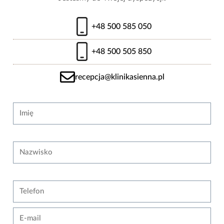
+48 500 585 050
+48 500 505 850
recepcja@klinikasienna.pl
Strona internetowa
Imię
Nazwisko
Telefon
E-mail