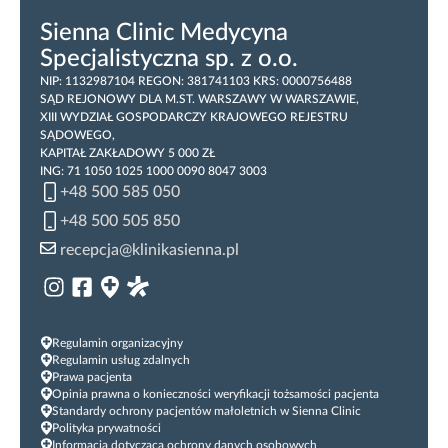
Sienna Clinic Medycyna
Specjalistyczna sp. z o.o.
NIP: 1132987104 REGON: 381741103 KRS: 0000756488
SĄD REJONOWY DLA M.ST. WARSZAWY W WARSZAWIE,
XIII WYDZIAŁ GOSPODARCZY KRAJOWEGO REJESTRU
SĄDOWEGO,
KAPITAŁ ZAKŁADOWY 5 000 ZŁ
ING: 71 1050 1025 1000 0090 8047 3003
+48 500 585 050
+48 500 505 850
recepcja@klinikasienna.pl
Regulamin organizacyjny
Regulamin usług zdalnych
Prawa pacjenta
Opinia prawna o konieczności weryfikacji tożsamości pacjenta
Standardy ochrony pacjentów małoletnich w Sienna Clinic
Polityka prywatności
Informacja dotycząca ochrony danych osobowych