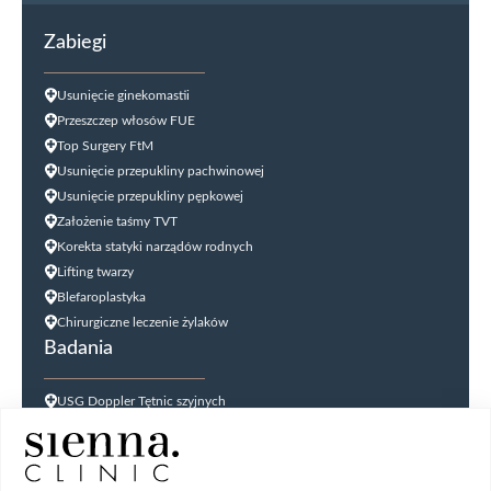
Zabiegi
Usunięcie ginekomastii
Przeszczep włosów FUE
Top Surgery FtM
Usunięcie przepukliny pachwinowej
Usunięcie przepukliny pępkowej
Założenie taśmy TVT
Korekta statyki narządów rodnych
Lifting twarzy
Blefaroplastyka
Chirurgiczne leczenie żylaków
Badania
USG Doppler Tętnic szyjnych
USG Doppler kończyn dolnych
USG jąder
USG tarczycy