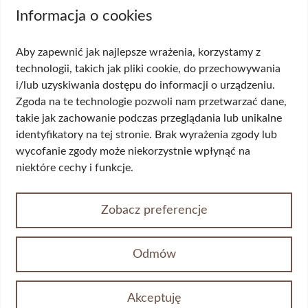
Biopsja kanału szyjki macicy
Informacja o cookies
Cytologia płynna cienkowarstwowa (LBC
USG ginekologiczne
Aby zapewnić jak najlepsze wrażenia, korzystamy z
HPV DNA HR 14 genotypów
technologii, takich jak pliki cookie, do przechowywania
Biopsja cienkoigłowa tarczycy
i/lub uzyskiwania dostępu do informacji o urządzeniu.
USG układu moczowego
Zgoda na te technologie pozwoli nam przetwarzać dane,
Wskazania
takie jak zachowanie podczas przeglądania lub unikalne
identyfikatory na tej stronie. Brak wyrażenia zgody lub
Wypadanie włosów
wycofanie zgody może niekorzystnie wpłynąć na
Przerost piersi (ginekomastia)
niektóre cechy i funkcje.
Korekta płci
Przepuklina
Opadające powieki/worki pod oczami
Zobacz preferencje
Żylaki kończyn dolnych
Nietrzymanie moczu
Wypadania narządów miednicy mniejszej
Odmów
Choroby odbytu
Opadający owal twarzy
Akceptuję