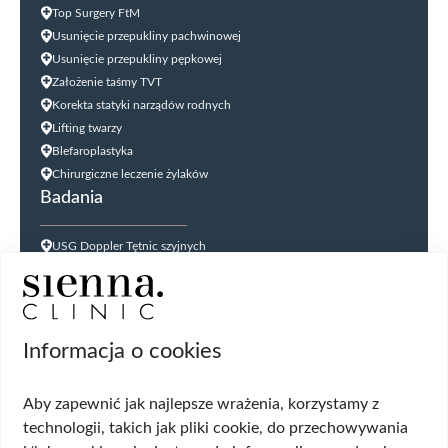
Top Surgery FtM
Usunięcie przepukliny pachwinowej
Usunięcie przepukliny pępkowej
Założenie taśmy TVT
Korekta statyki narządów rodnych
Lifting twarzy
Blefaroplastyka
Chirurgiczne leczenie żylaków
Badania
USG Doppler Tętnic szyjnych
USG Doppler kończyn dolnych
USG jąder
USG tarczycy
Biopsja kanału szyjki macicy
Informacja o cookies
Cytologia płynna cienkowarstwowa (LBC
USG ginekologiczne
Aby zapewnić jak najlepsze wrażenia, korzystamy z
HPV DNA HR 14 genotypów
technologii, takich jak pliki cookie, do przechowywania
Biopsja cienkoigłowa tarczycy