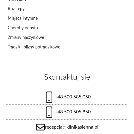
Rozstępy
Miejsca intymne
Choroby odbytu
Zmiany naczyniowe
Trądzik i blizny potrądzikowe
Stulejka
Zespół cieśni nadgarstka
Skontaktuj się
Pęcherzyk żółciowy
Choroby tarczycy
Kontuzje ścięgien i stawów
+48 500 585 050
Choroby narządu rodnego
+48 500 505 850
Ciąża
Bolesne miesiączki
recepcja@klinikasienna.pl
Korekta płci