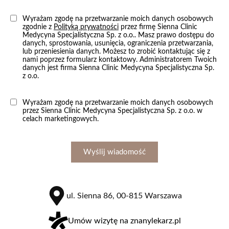
Nadmiar tkanki tłuszczowej
Wyrażam zgodę na przetwarzanie moich danych osobowych
zgodnie z
Polityką prywatności
przez firmę Sienna Clinic
Niewydolność żylna
Medycyna Specjalistyczna Sp. z o.o.. Masz prawo dostępu do
danych, sprostowania, usunięcia, ograniczenia przetwarzania,
Bruksizm/migrena
lub przeniesienia danych. Możesz to zrobić kontaktując się z
nami poprzez formularz kontaktowy. Administratorem Twoich
Nadpotliwość
danych jest firma Sienna Clinic Medycyna Specjalistyczna Sp.
z o.o.
Suchość skóry
Inne
Wyrażam zgodę na przetwarzanie moich danych osobowych
przez Sienna Clinic Medycyna Specjalistyczna Sp. z o.o. w
Przepuklina
celach marketingowych.
Zmiany barwnikowe atypowe (pieprzyki)
Ropień
Wyślij wiadomość
Zmiany skórne
Antykoncepcja
ul. Sienna 86, 00-815 Warszawa
Umów wizytę na znanylekarz.pl