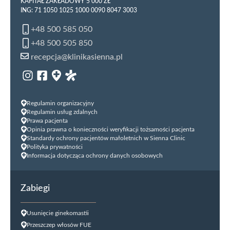
KAPITAŁ ZAKŁADOWY 5 000 ZŁ
ING: 71 1050 1025 1000 0090 8047 3003
+48 500 585 050
+48 500 505 850
recepcja@klinikasienna.pl
Regulamin organizacyjny
Regulamin usług zdalnych
Prawa pacjenta
Opinia prawna o konieczności weryfikacji tożsamości pacjenta
Standardy ochrony pacjentów małoletnich w Sienna Clinic
Polityka prywatności
Informacja dotycząca ochrony danych osobowych
Zabiegi
Usunięcie ginekomastii
Przeszczep włosów FUE