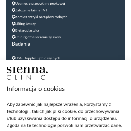
Usunięcie przepukliny pępkowej
Założenie taśmy TVT
Korekta statyki narządów rodnych
Lifting twarzy
Blefaroplastyka
Chirurgiczne leczenie żylaków
Badania
USG Doppler Tętnic szyjnych
USG Doppler kończyn dolnych
USG jąder
USG tarczycy
Biopsja kanału szyjki macicy
Informacja o cookies
Cytologia płynna cienkowarstwowa (LBC
USG ginekologiczne
Aby zapewnić jak najlepsze wrażenia, korzystamy z
HPV DNA HR 14 genotypów
technologii, takich jak pliki cookie, do przechowywania
Biopsja cienkoigłowa tarczycy
i/lub uzyskiwania dostępu do informacji o urządzeniu.
USG układu moczowego
Zgoda na te technologie pozwoli nam przetwarzać dane,
Wskazania