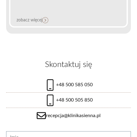
zobacz więcej
Skontaktuj się
+48 500 585 050
+48 500 505 850
recepcja@klinikasienna.pl
Strona internetowa
Imię