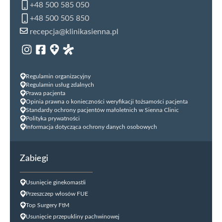
+48 500 585 050
+48 500 505 850
recepcja@klinikasienna.pl
Regulamin organizacyjny
Regulamin usług zdalnych
Prawa pacjenta
Opinia prawna o konieczności weryfikacji tożsamości pacjenta
Standardy ochrony pacjentów małoletnich w Sienna Clinic
Polityka prywatności
Informacja dotycząca ochrony danych osobowych
Zabiegi
Usunięcie ginekomastii
Przeszczep włosów FUE
Top Surgery FtM
Usunięcie przepukliny pachwinowej