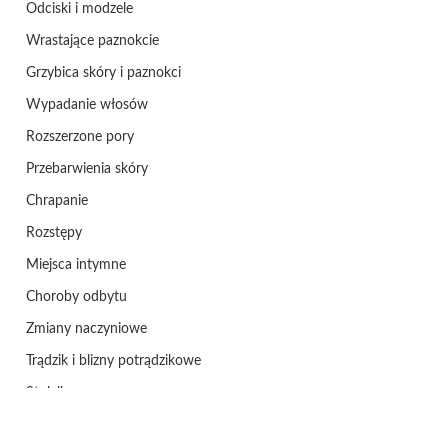
Odciski i modzele
Wrastające paznokcie
Grzybica skóry i paznokci
Wypadanie włosów
Rozszerzone pory
Przebarwienia skóry
Chrapanie
Rozstępy
Miejsca intymne
Choroby odbytu
Zmiany naczyniowe
Trądzik i blizny potrądzikowe
Stulejka
Zespół cieśni nadgarstka