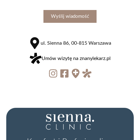
Zmiany barwnikowe atypowe (pieprzyki)
Ropień
Wyślij wiadomość
Zmiany skórne
Antykoncepcja
ul. Sienna 86, 00-815 Warszawa
Umów wizytę na znanylekarz.pl