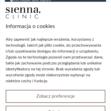
USG Doppler Tętnic szyjnych
USG Doppler kończyn dolnych
USG jąder
USG tarczycy
Biopsja kanału szyjki macicy
Informacja o cookies
Cytologia płynna cienkowarstwowa (LBC
USG ginekologiczne
Aby zapewnić jak najlepsze wrażenia, korzystamy z
HPV DNA HR 14 genotypów
technologii, takich jak pliki cookie, do przechowywania
Biopsja cienkoigłowa tarczycy
i/lub uzyskiwania dostępu do informacji o urządzeniu.
USG układu moczowego
Zgoda na te technologie pozwoli nam przetwarzać dane,
Wskazania
takie jak zachowanie podczas przeglądania lub unikalne
identyfikatory na tej stronie. Brak wyrażenia zgody lub
Wypadanie włosów
wycofanie zgody może niekorzystnie wpłynąć na
Przerost piersi (ginekomastia)
niektóre cechy i funkcje.
Korekta płci
Przepuklina
Opadające powieki/worki pod oczami
Zobacz preferencje
Żylaki kończyn dolnych
Nietrzymanie moczu
Wypadania narządów miednicy mniejszej