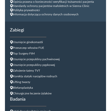
Opinia prawna o konieczności weryfikacji tożsamości pacjenta
Standardy ochrony pacjentów małoletnich w Sienna Clinic
Polityka prywatności
Informacja dotycząca ochrony danych osobowych
Zabiegi
Usunięcie ginekomastii
Przeszczep włosów FUE
Top Surgery FtM
Usunięcie przepukliny pachwinowej
Usunięcie przepukliny pępkowej
Założenie taśmy TVT
Korekta statyki narządów rodnych
Lifting twarzy
Blefaroplastyka
Chirurgiczne leczenie żylaków
Badania