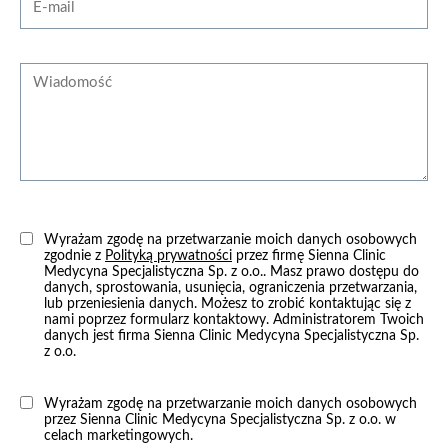
Opadające powieki/worki pod oczami
Opadające brwi
Wiadomość
Uszy
Usta
Owal twarzy
Żylaki kończyn dolnych
Pajączki
Nadmiar tkanki tłuszczowej
Wyrażam zgodę na przetwarzanie moich danych osobowych
zgodnie z
Polityką prywatności
przez firmę Sienna Clinic
Niewydolność żylna
Medycyna Specjalistyczna Sp. z o.o.. Masz prawo dostępu do
danych, sprostowania, usunięcia, ograniczenia przetwarzania,
Bruksizm/migrena
lub przeniesienia danych. Możesz to zrobić kontaktując się z
nami poprzez formularz kontaktowy. Administratorem Twoich
Nadpotliwość
danych jest firma Sienna Clinic Medycyna Specjalistyczna Sp.
z o.o.
Suchość skóry
Inne
Wyrażam zgodę na przetwarzanie moich danych osobowych
przez Sienna Clinic Medycyna Specjalistyczna Sp. z o.o. w
Przepuklina
celach marketingowych.