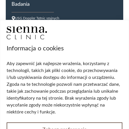
Badania
USG Doppler Tętnic szyjnych
USG Doppler kończyn dolnych
USG jąder
USG tarczycy
Biopsja kanału szyjki macicy
Informacja o cookies
Cytologia płynna cienkowarstwowa (LBC
USG ginekologiczne
Aby zapewnić jak najlepsze wrażenia, korzystamy z
HPV DNA HR 14 genotypów
technologii, takich jak pliki cookie, do przechowywania
Biopsja cienkoigłowa tarczycy
i/lub uzyskiwania dostępu do informacji o urządzeniu.
USG układu moczowego
Zgoda na te technologie pozwoli nam przetwarzać dane,
Wskazania
takie jak zachowanie podczas przeglądania lub unikalne
identyfikatory na tej stronie. Brak wyrażenia zgody lub
Wypadanie włosów
wycofanie zgody może niekorzystnie wpłynąć na
Przerost piersi (ginekomastia)
niektóre cechy i funkcje.
Korekta płci
Przepuklina
Opadające powieki/worki pod oczami