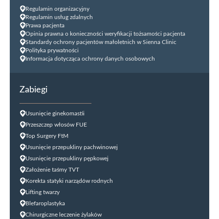
Regulamin organizacyjny
Regulamin usług zdalnych
Prawa pacjenta
Opinia prawna o konieczności weryfikacji tożsamości pacjenta
Standardy ochrony pacjentów małoletnich w Sienna Clinic
Polityka prywatności
Informacja dotycząca ochrony danych osobowych
Zabiegi
Usunięcie ginekomastii
Przeszczep włosów FUE
Top Surgery FtM
Usunięcie przepukliny pachwinowej
Usunięcie przepukliny pępkowej
Założenie taśmy TVT
Korekta statyki narządów rodnych
Lifting twarzy
Blefaroplastyka
Chirurgiczne leczenie żylaków