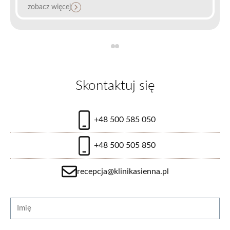
zobacz więcej
Przepuklina brzuszna
Skontaktuj się
od 6700 zł
+48 500 585 050
+48 500 505 850
zobacz więcej
recepcja@klinikasienna.pl
Strona internetowa
Imię