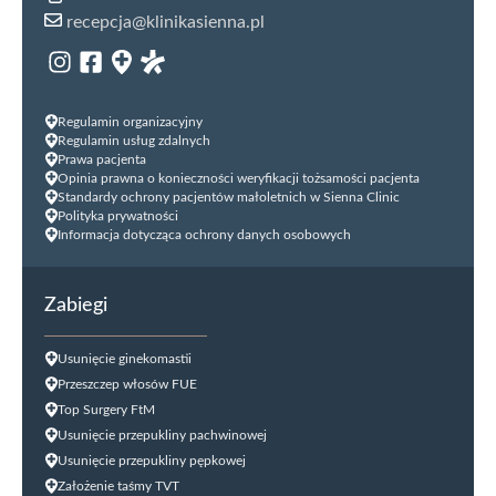
recepcja@klinikasienna.pl
Regulamin organizacyjny
Regulamin usług zdalnych
Prawa pacjenta
Opinia prawna o konieczności weryfikacji tożsamości pacjenta
Standardy ochrony pacjentów małoletnich w Sienna Clinic
Polityka prywatności
Informacja dotycząca ochrony danych osobowych
Zabiegi
Usunięcie ginekomastii
Przeszczep włosów FUE
Top Surgery FtM
Usunięcie przepukliny pachwinowej
Usunięcie przepukliny pępkowej
Założenie taśmy TVT