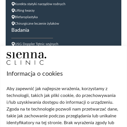
Korekta statyki narządów rodnych
Lifting twarzy
Blefaroplastyka
Chirurgiczne leczenie żylaków
Badania
USG Doppler Tętnic szyjnych
USG Doppler kończyn dolnych
USG jąder
USG tarczycy
Biopsja kanału szyjki macicy
Informacja o cookies
Cytologia płynna cienkowarstwowa (LBC
USG ginekologiczne
Aby zapewnić jak najlepsze wrażenia, korzystamy z
HPV DNA HR 14 genotypów
technologii, takich jak pliki cookie, do przechowywania
Biopsja cienkoigłowa tarczycy
i/lub uzyskiwania dostępu do informacji o urządzeniu.
USG układu moczowego
Zgoda na te technologie pozwoli nam przetwarzać dane,
Wskazania
takie jak zachowanie podczas przeglądania lub unikalne
identyfikatory na tej stronie. Brak wyrażenia zgody lub
Wypadanie włosów