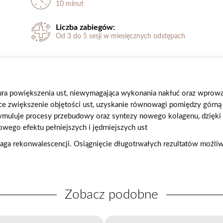
10 minut
Liczba zabiegów:
Od 3 do 5 sesji w miesięcznych odstępach
ura powiększenia ust, niewymagająca wykonania nakłuć oraz wprowa
ce zwiększenie objętości ust, uzyskanie równowagi pomiędzy górną 
tymuluje procesy przebudowy oraz syntezy nowego kolagenu, dzięki
wego efektu pełniejszych i jędrniejszych ust
maga rekonwalescencji. Osiągnięcie długotrwałych rezultatów możl
Zobacz podobne