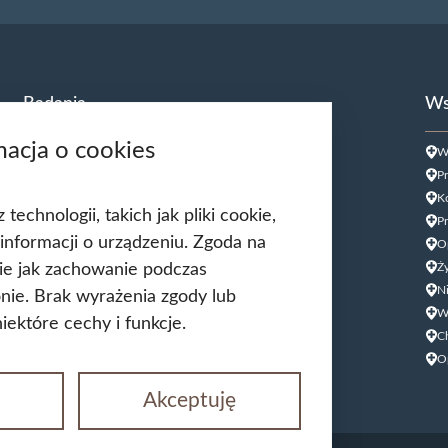
Badania
Ws
macja o cookies
USG Doppler Tętnic szyjnych
W
USG Doppler kończyn dolnych
Pr
USG jąder
Ko
echnologii, takich jak pliki cookie,
USG tarczycy
Pr
informacji o urządzeniu. Zgoda na
Biopsja kanału szyjki macicy
O
kie jak zachowanie podczas
Cytologia płynna cienkowarstwowa (LBC
Ży
USG ginekologiczne
N
ronie. Brak wyrażenia zgody lub
HPV DNA HR 14 genotypów
W
ektóre cechy i funkcje.
Biopsja cienkoigłowa tarczycy
C
USG układu moczowego
O
Akceptuję