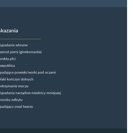
kazania
ypadanie włosów
zerost piersi (ginekomastia)
rekta płci
zepuklina
padające powieki/worki pod oczami
laki kończyn dolnych
ietrzymanie moczu
ypadania narządów miednicy mniejszej
horoby odbytu
padający owal twarzy