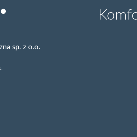
Komfor
na sp. z o.o.
O,