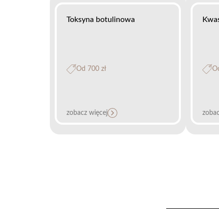
Toksyna botulinowa
Kwas
Od 700 zł
Od
zobacz więcej
zobac