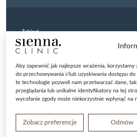
Zabiegi
Infor
Usunięcie ginekomastii
Przeszczep włosów FUE
Top Surgery FtM
Aby zapewnić jak najlepsze wrażenia, korzystamy z t
Usunięcie przepukliny pachwinowej
do przechowywania i/lub uzyskiwania dostępu do 
Usunięcie przepukliny pępkowej
te technologie pozwoli nam przetwarzać dane, ta
Założenie taśmy TVT
Korekta statyki narządów rodnych
przeglądania lub unikalne identyfikatory na tej st
Lifting twarzy
wycofanie zgody może niekorzystnie wpłynąć na ni
Blefaroplastyka
Chirurgiczne leczenie żylaków
Zobacz preferencje
Odmów