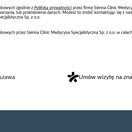
obowych zgodnie z
Polityką prywatności
przez firmę Sienna Clinic Medycy
warzania, lub przeniesienia danych. Możesz to zrobić kontaktując się z 
cjalistyczna Sp. z o.o.
owych przez Sienna Clinic Medycyna Specjalistyczna Sp. z o.o. w cela
rszawa
Umów wizytę na znan