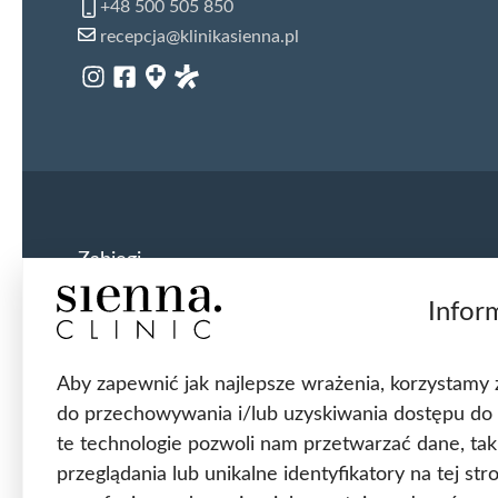
+48 500 505 850
recepcja@klinikasienna.pl
Zabiegi
Infor
Usunięcie ginekomastii
Przeszczep włosów FUE
Top Surgery FtM
Aby zapewnić jak najlepsze wrażenia, korzystamy z t
Usunięcie przepukliny pachwinowej
do przechowywania i/lub uzyskiwania dostępu do 
Usunięcie przepukliny pępkowej
te technologie pozwoli nam przetwarzać dane, ta
Założenie taśmy TVT
Korekta statyki narządów rodnych
przeglądania lub unikalne identyfikatory na tej st
Lifting twarzy