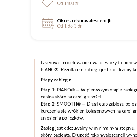
Od 1400 zł
Okres rekonwalescencji:
Od 1 do 3 dni
Laserowe modelowanie owalu twarzy to nieinwa
PIANO®. Rezultatem zabiegu jest zaostrzony kon
Etapy zabiegu:
Etap 1:
PIANO® — W pierwszym etapie zabiegu sk
napina skórę na całej grubości.
Etap 2:
SMOOTH® — Drugi etap zabiegu polega 
kurczenia się włókien kolagenowych na całej g
uniesienia policzków.
Zabieg jest odczuwalny w minimalnym stopniu.
skóry pacjenta. Długość rekonwalescencji wynos