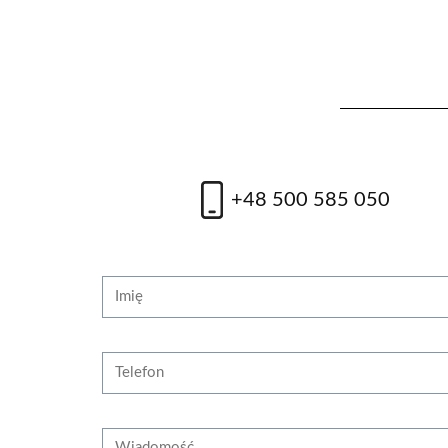
Mezoterapia CGF
Peel
1000 zł
Od
+48 500 585 050
zobacz więcej
zobac
Strona internetowa
Imię
Telefon
Wiadomość