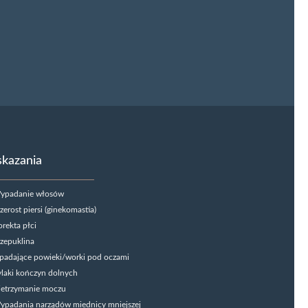
kazania
ypadanie włosów
zerost piersi (ginekomastia)
rekta płci
zepuklina
padające powieki/worki pod oczami
laki kończyn dolnych
ietrzymanie moczu
ypadania narządów miednicy mniejszej