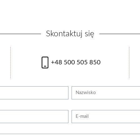
ing laserowy
Skontaktuj się
 300 zł
+48 500 505 850
z więcej
Nazwisko
E-mail