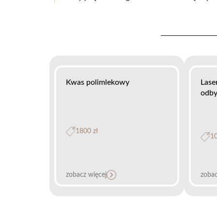
Kwas polimlekowy
Lase
odby
1800 zł
10
zobacz więcej
zobac