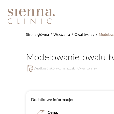
Strona główna
/
Wskazania
/
Owal twarzy
/
Modelowan
Modelowanie owalu twa
Wiotkość skóry/zmarszczki
,
Owal twarzy
Dodatkowe informacje:
Cena: