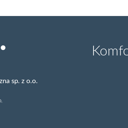
Komfor
na sp. z o.o.
O,