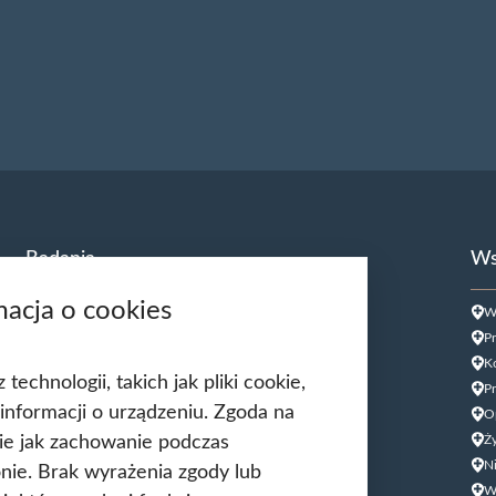
Badania
Ws
macja o cookies
USG Doppler Tętnic szyjnych
W
USG Doppler kończyn dolnych
Pr
USG jąder
Ko
echnologii, takich jak pliki cookie,
USG tarczycy
Pr
informacji o urządzeniu. Zgoda na
Biopsja kanału szyjki macicy
O
kie jak zachowanie podczas
Cytologia płynna cienkowarstwowa (LBC
Ży
USG ginekologiczne
N
ronie. Brak wyrażenia zgody lub
HPV DNA HR 14 genotypów
W