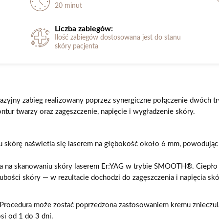
20 minut
Liczba zabiegów:
Ilość zabiegów dostosowana jest do stanu
skóry pacjenta
zyjny zabieg realizowany poprzez synergiczne połączenie dwóch tr
tur twarzy oraz zagęszczenie, napięcie i wygładzenie skóry.
órę naświetla się laserem na głębokość około 6 mm, powodując jej
na skanowaniu skóry laserem Er:YAG w trybie SMOOTH®. Ciepło la
rubości skóry — w rezultacie dochodzi do zagęszczenia i napięcia s
 Procedura może zostać poprzedzona zastosowaniem kremu znieczula
i od 1 do 3 dni.