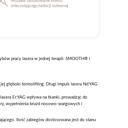
Możliwe zastosowanie kremu
znieczulającego/sedacji wziewnej
ybów pracy lasera w jednej terapii: SMOOTH® i
 głęboki termolifting. Długi impuls lasera Nd:YAG
sera Er:YAG wpływa na tkanki, prowadząc do
kóry, wypełnienia bruzd nosowo-wargowych i
jącego. Ilość zabiegów dostosowana jest do stanu