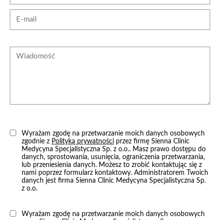
zobacz więcej
E-mail
Wiadomość
Przeszczep brwi/wąsów/brody
Od 6500 zł
Wyrażam zgodę na przetwarzanie moich danych osobowych
zgodnie z
Polityką prywatności
przez firmę Sienna Clinic
Medycyna Specjalistyczna Sp. z o.o.. Masz prawo dostępu do
zobacz więcej
danych, sprostowania, usunięcia, ograniczenia przetwarzania,
lub przeniesienia danych. Możesz to zrobić kontaktując się z
nami poprzez formularz kontaktowy. Administratorem Twoich
danych jest firma Sienna Clinic Medycyna Specjalistyczna Sp.
z o.o.
Hairestart®
Wyrażam zgodę na przetwarzanie moich danych osobowych