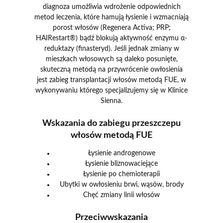
diagnoza umożliwia wdrożenie odpowiednich
metod leczenia, które hamują łysienie i wzmacniają
porost włosów (Regenera Activa; PRP;
HAIRestart®) bądź blokują aktywność enzymu α-
reduktazy (finasteryd). Jeśli jednak zmiany w
mieszkach włosowych są daleko posunięte,
skuteczną metodą na przywrócenie owłosienia
jest zabieg transplantacji włosów metodą FUE, w
wykonywaniu którego specjalizujemy się w Klinice
Sienna.
Wskazania do zabiegu przeszczepu
włosów metodą FUE
Łysienie androgenowe
Łysienie bliznowaciejące
Łysienie po chemioterapii
Ubytki w owłosieniu brwi, wąsów, brody
Chęć zmiany linii włosów
Przeciwwskazania