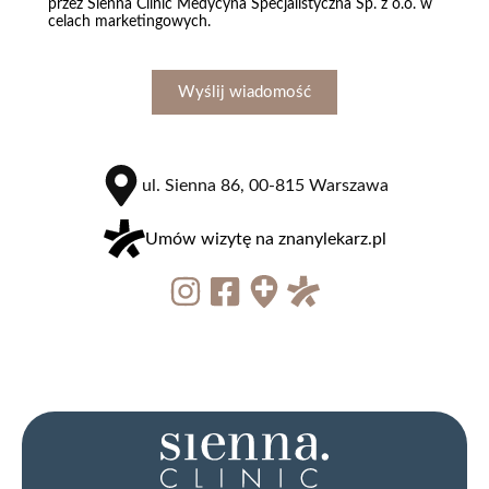
przez Sienna Clinic Medycyna Specjalistyczna Sp. z o.o. w
celach marketingowych.
700 zł
Wyślij wiadomość
zobacz więcej
ul. Sienna 86, 00-815 Warszawa
Umów wizytę na znanylekarz.pl
Osocze bogatopłytkowe
800 zł
zobacz więcej