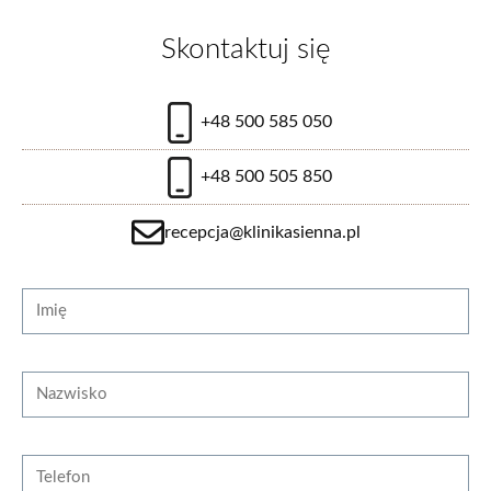
Skontaktuj się
1000 zł
+48 500 585 050
+48 500 505 850
zobacz więcej
recepcja@klinikasienna.pl
Strona internetowa
Imię
Przeszczep włosów FUT
Nazwisko
Od 15000 zł
Telefon