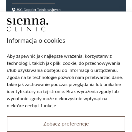
USG Doppler Tętnic szyjnych
USG Doppler kończyn dolnych
USG jąder
USG tarczycy
Biopsja kanału szyjki macicy
Informacja o cookies
Cytologia płynna cienkowarstwowa (LBC
USG ginekologiczne
Aby zapewnić jak najlepsze wrażenia, korzystamy z
HPV DNA HR 14 genotypów
technologii, takich jak pliki cookie, do przechowywania
Biopsja cienkoigłowa tarczycy
i/lub uzyskiwania dostępu do informacji o urządzeniu.
USG układu moczowego
Zgoda na te technologie pozwoli nam przetwarzać dane,
Wskazania
takie jak zachowanie podczas przeglądania lub unikalne
identyfikatory na tej stronie. Brak wyrażenia zgody lub
Wypadanie włosów
wycofanie zgody może niekorzystnie wpłynąć na
Przerost piersi (ginekomastia)
niektóre cechy i funkcje.
Korekta płci
Przepuklina
Opadające powieki/worki pod oczami
Zobacz preferencje
Żylaki kończyn dolnych