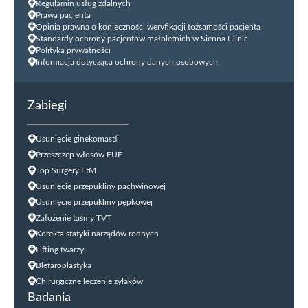
Regulamin usług zdalnych
Prawa pacjenta
Opinia prawna o konieczności weryfikacji tożsamości pacjenta
Standardy ochrony pacjentów małoletnich w Sienna Clinic
Polityka prywatności
Informacja dotycząca ochrony danych osobowych
Zabiegi
Usunięcie ginekomastii
Przeszczep włosów FUE
Top Surgery FtM
Usunięcie przepukliny pachwinowej
Usunięcie przepukliny pępkowej
Założenie taśmy TVT
Korekta statyki narządów rodnych
Lifting twarzy
Blefaroplastyka
Chirurgiczne leczenie żylaków
Badania