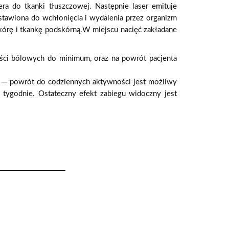
ra do tkanki tłuszczowej. Następnie laser emituje
ostawiona do wchł
oni
ę
cia i
wydalenia przez organizm
k
ó
rę i tkankę podsk
ó
rną.
W
miejscu nacięć zakładane
ści b
ó
lowych do minimum, oraz na powr
ó
t pacjenta
j
—
powr
ó
t do
codziennych aktywności jest możliwy
 tygodnie. Ostateczny efekt zabiegu widoczny jest