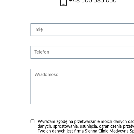
+48 500 585 050
zobacz więcej
zobac
Strona internetowa
Imię
Telefon
Wiadomość
Wyrażam zgodę na przetwarzanie moich danych os
danych, sprostowania, usunięcia, ograniczenia przet
Twoich danych jest firma Sienna Clinic Medycyna Spe