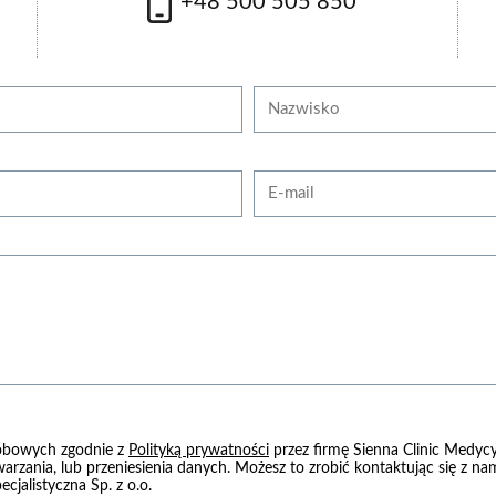
+48 500 505 850
z więcej
Nazwisko
E-mail
obowych zgodnie z
Polityką prywatności
przez firmę Sienna Clinic Medycy
warzania, lub przeniesienia danych. Możesz to zrobić kontaktując się z 
cjalistyczna Sp. z o.o.