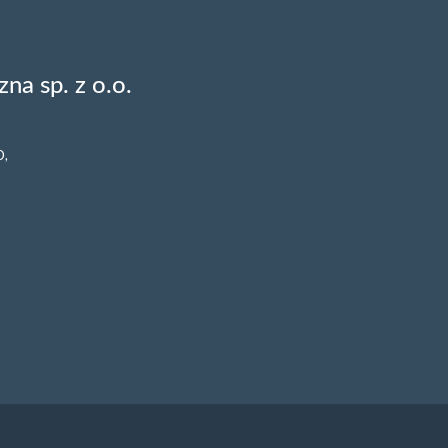
na sp. z o.o.
O,