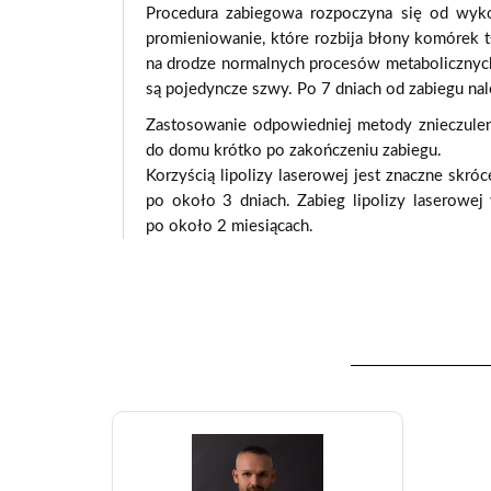
Procedura zabiegowa rozpoczyna się od wyko
promieniowanie, kt
ó
re rozbija błony kom
ó
rek 
na drodze normalnych proces
ó
w metabolicznyc
są pojedyncze szwy. Po 7 dniach od zabiegu nale
Zastosowanie odpowiedniej metody znieczulen
do domu kr
ó
tko po zakończeniu zabiegu.
Korzyścią lipolizy laserowej jest znaczne skr
ó
c
po około 3 dniach. Zabieg lipolizy laserowej
po około 2 miesiącach.