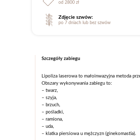
od 2800 zł
Zdjęcie szwów:
po 7 dniach lub bez szwów
Szczegóły zabiegu
Lipoliza laserowa to małoinwazyjna metoda prze
Obszary wykonywania zabiegu to:
–
twarz,
–
szyja,
–
brzuch,
–
pośladki,
–
ramiona,
–
uda,
–
klatka piersiowa u mężczyzn (ginekomastia).