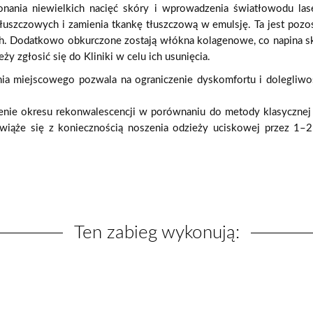
nania niewielkich nacięć sk
ó
ry i wprowadzenia światłowodu lase
tłuszczowych i zamienia tkankę tłuszczową w emulsję. Ta jest poz
h. Dodatkowo obkurczone zostają włókna kolagenowe, co napina s
ży zgłosić się do Kliniki w celu ich usunię
cia.
ia miejscowego pozwala na ograniczenie dyskomfortu i dolegliwo
enie okresu rekonwalescencji w por
ó
wnaniu do metody klasyczne
 wiąże się z koniecznością noszenia odzieży uciskowej przez 1–2
Ten zabieg wykonują: