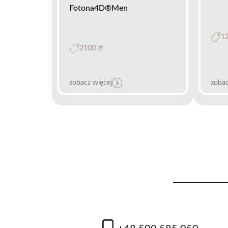
Fotona4D®Men
12
2100 zł
zobacz więcej
zobac
Laserowa kuracja 2 w 1 –
Term
Modelowanie owalu twarzy /
Lifting skóry
od
od 1400 zł