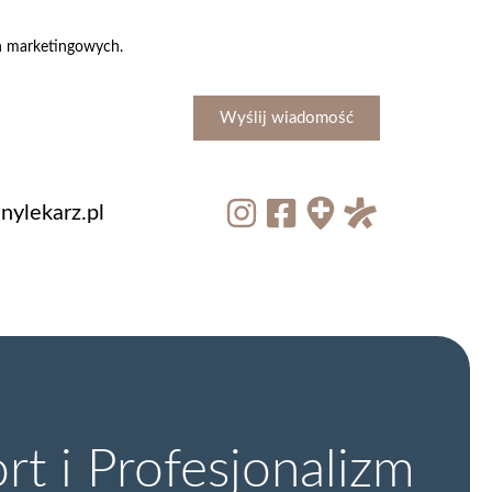
ch marketingowych.
Wyślij wiadomość
ylekarz.pl
t i Profesjonalizm