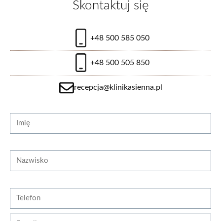
Skontaktuj się
od 2300 zł
+48 500 585 050
+48 500 505 850
zobacz więcej
recepcja@klinikasienna.pl
Strona internetowa
Imię
Wspomaganie leczenia kontuzji osoczem
bogatopłytkowym (PRP)
Nazwisko
od 1000 zł
Telefon
zobacz więcej
E-mail