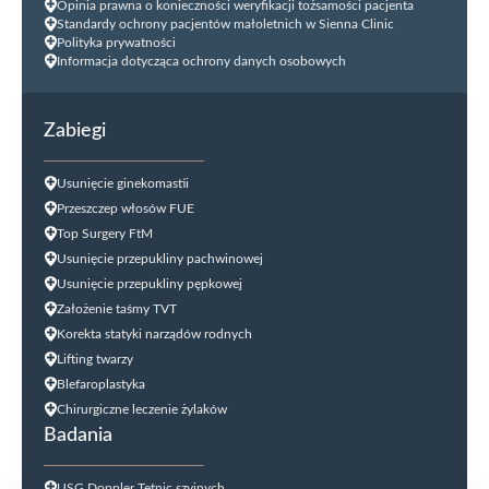
Opinia prawna o konieczności weryfikacji tożsamości pacjenta
Standardy ochrony pacjentów małoletnich w Sienna Clinic
Polityka prywatności
Informacja dotycząca ochrony danych osobowych
Zabiegi
Usunięcie ginekomastii
Przeszczep włosów FUE
Top Surgery FtM
Usunięcie przepukliny pachwinowej
Usunięcie przepukliny pępkowej
Założenie taśmy TVT
Korekta statyki narządów rodnych
Lifting twarzy
Blefaroplastyka
Chirurgiczne leczenie żylaków
Badania
USG Doppler Tętnic szyjnych