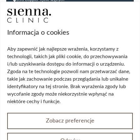
USG Doppler kończyn dolnych
USG jąder
USG tarczycy
Biopsja kanału szyjki macicy
Informacja o cookies
Cytologia płynna cienkowarstwowa (LBC
USG ginekologiczne
Aby zapewnić jak najlepsze wrażenia, korzystamy z
HPV DNA HR 14 genotypów
technologii, takich jak pliki cookie, do przechowywania
Biopsja cienkoigłowa tarczycy
i/lub uzyskiwania dostępu do informacji o urządzeniu.
USG układu moczowego
Wskazania
Zgoda na te technologie pozwoli nam przetwarzać dane,
takie jak zachowanie podczas przeglądania lub unikalne
identyfikatory na tej stronie. Brak wyrażenia zgody lub
Wypadanie włosów
wycofanie zgody może niekorzystnie wpłynąć na
Przerost piersi (ginekomastia)
niektóre cechy i funkcje.
Korekta płci
Przepuklina
Opadające powieki/worki pod oczami
Zobacz preferencje
Żylaki kończyn dolnych
Nietrzymanie moczu
Wypadania narządów miednicy mniejszej