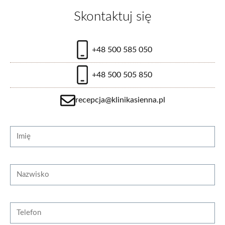
Skontaktuj się
od 550 zł/ampułka
+48 500 585 050
+48 500 505 850
zobacz więcej
recepcja@klinikasienna.pl
Strona internetowa
Imię
Laserowe zamykanie naczynek
Nazwisko
od 300 zł
Telefon