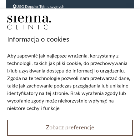
USG Doppler Tętnic szyjnych
USG Doppler kończyn dolnych
USG jąder
USG tarczycy
Biopsja kanału szyjki macicy
Informacja o cookies
Cytologia płynna cienkowarstwowa (LBC
USG ginekologiczne
Aby zapewnić jak najlepsze wrażenia, korzystamy z
HPV DNA HR 14 genotypów
technologii, takich jak pliki cookie, do przechowywania
Biopsja cienkoigłowa tarczycy
i/lub uzyskiwania dostępu do informacji o urządzeniu.
USG układu moczowego
Wskazania
Zgoda na te technologie pozwoli nam przetwarzać dane,
takie jak zachowanie podczas przeglądania lub unikalne
identyfikatory na tej stronie. Brak wyrażenia zgody lub
Wypadanie włosów
wycofanie zgody może niekorzystnie wpłynąć na
Przerost piersi (ginekomastia)
niektóre cechy i funkcje.
Korekta płci
Przepuklina
Opadające powieki/worki pod oczami
Zobacz preferencje
Żylaki kończyn dolnych
Nietrzymanie moczu