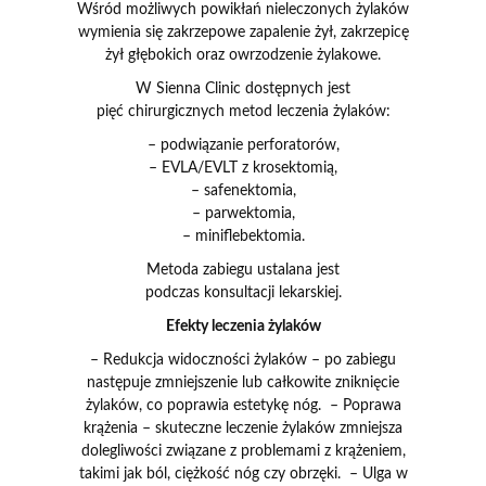
Wśród możliwych powikłań nieleczonych żylaków
wymienia się zakrzepowe zapalenie żył, zakrzepicę
żył głębokich oraz owrzodzenie żylakowe.
W Sienna Clinic dostępnych jest
pięć chirurgicznych metod leczenia żylaków:
– podwiązanie perforatorów,
– EVLA/EVLT z krosektomią,
– safenektomia,
– parwektomia,
– miniflebektomia.
Metoda zabiegu ustalana jest
podczas konsultacji lekarskiej.
Efekty leczenia żylaków
– Redukcja widoczności żylaków – po zabiegu
następuje zmniejszenie lub całkowite zniknięcie
żylaków, co poprawia estetykę nóg. – Poprawa
krążenia – skuteczne leczenie żylaków zmniejsza
dolegliwości związane z problemami z krążeniem,
takimi jak ból, ciężkość nóg czy obrzęki. – Ulga w