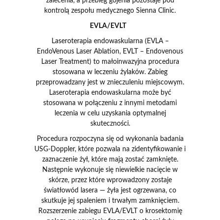
zalecenia, a przebieg gojenia pozostaje pod
kontrolą zespołu medycznego Sienna Clinic.
EVLA/EVLT
Laseroterapia endowaskularna (EVLA –
EndoVenous Laser Ablation, EVLT – Endovenous
Laser Treatment) to małoinwazyjna procedura
stosowana w leczeniu żylaków. Zabieg
przeprowadzany jest w znieczuleniu miejscowym.
Laseroterapia endowaskularna może być
stosowana w połączeniu z innymi metodami
leczenia w celu uzyskania optymalnej
skuteczności.
Procedura rozpoczyna się od wykonania badania
USG-Doppler, które pozwala na zidentyfikowanie i
zaznaczenie żył, które mają zostać zamknięte.
Następnie wykonuje się niewielkie nacięcie w
skórze, przez które wprowadzony zostaje
światłowód lasera — żyła jest ogrzewana, co
skutkuje jej spaleniem i trwałym zamknięciem.
Rozszerzenie zabiegu EVLA/EVLT o krosektomię