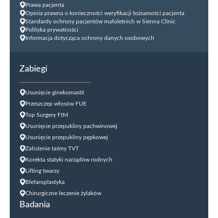
Prawa pacjenta
Opinia prawna o konieczności weryfikacji tożsamości pacjenta
Standardy ochrony pacjentów małoletnich w Sienna Clinic
Polityka prywatności
Informacja dotycząca ochrony danych osobowych
Zabiegi
Usunięcie ginekomastii
Przeszczep włosów FUE
Top Surgery FtM
Usunięcie przepukliny pachwinowej
Usunięcie przepukliny pępkowej
Założenie taśmy TVT
Korekta statyki narządów rodnych
Lifting twarzy
Blefaroplastyka
Chirurgiczne leczenie żylaków
Badania