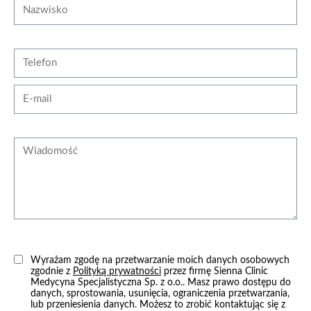
Nazwisko
od 300 zł
Telefon
zobacz więcej
E-mail
Wiadomość
Nacięcie błony dziewiczej
1800 zł
Wyrażam zgodę na przetwarzanie moich danych osobowych
zgodnie z
Polityką prywatności
przez firmę Sienna Clinic
Medycyna Specjalistyczna Sp. z o.o.. Masz prawo dostępu do
zobacz więcej
danych, sprostowania, usunięcia, ograniczenia przetwarzania,
lub przeniesienia danych. Możesz to zrobić kontaktując się z