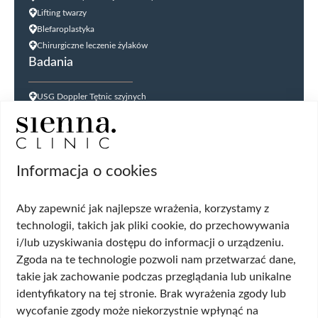
Lifting twarzy
Blefaroplastyka
Chirurgiczne leczenie żylaków
Badania
USG Doppler Tętnic szyjnych
USG Doppler kończyn dolnych
USG jąder
USG tarczycy
Biopsja kanału szyjki macicy
Informacja o cookies
Cytologia płynna cienkowarstwowa (LBC
USG ginekologiczne
Aby zapewnić jak najlepsze wrażenia, korzystamy z
HPV DNA HR 14 genotypów
technologii, takich jak pliki cookie, do przechowywania
Biopsja cienkoigłowa tarczycy
i/lub uzyskiwania dostępu do informacji o urządzeniu.
USG układu moczowego
Zgoda na te technologie pozwoli nam przetwarzać dane,
Wskazania
takie jak zachowanie podczas przeglądania lub unikalne
identyfikatory na tej stronie. Brak wyrażenia zgody lub
Wypadanie włosów
wycofanie zgody może niekorzystnie wpłynąć na
Przerost piersi (ginekomastia)