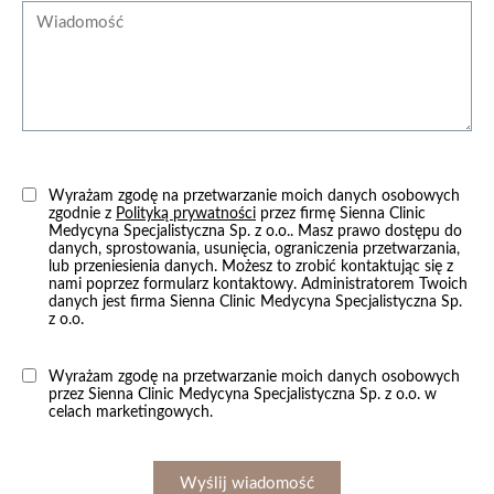
Wiadomość
Laserowa kuracja 3 w 1
1900 zł
Wyrażam zgodę na przetwarzanie moich danych osobowych
zgodnie z
Polityką prywatności
przez firmę Sienna Clinic
Medycyna Specjalistyczna Sp. z o.o.. Masz prawo dostępu do
zobacz więcej
danych, sprostowania, usunięcia, ograniczenia przetwarzania,
lub przeniesienia danych. Możesz to zrobić kontaktując się z
nami poprzez formularz kontaktowy. Administratorem Twoich
danych jest firma Sienna Clinic Medycyna Specjalistyczna Sp.
z o.o.
Laserowa kuracja 2 w 1 – Modelowanie owalu
twarzy / Lifting skóry
Wyrażam zgodę na przetwarzanie moich danych osobowych
przez Sienna Clinic Medycyna Specjalistyczna Sp. z o.o. w
celach marketingowych.
od 1400 zł
Wyślij wiadomość