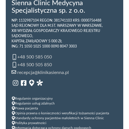
Sienna Clinic Medycyna
Specjalistyczna sp. z o.o.
NIP: 1132987104 REGON: 381741103 KRS: 0000756488
SĄD REJONOWY DLA M.ST. WARSZAWY W WARSZAWIE,
XIII WYDZIAŁ GOSPODARCZY KRAJOWEGO REJESTRU
SĄDOWEGO,
KAPITAŁ ZAKŁADOWY 5 000 ZŁ
ING: 71 1050 1025 1000 0090 8047 3003
+48 500 585 050
+48 500 505 850
recepcja@klinikasienna.pl
Regulamin organizacyjny
Regulamin usług zdalnych
Prawa pacjenta
Opinia prawna o konieczności weryfikacji tożsamości pacjenta
Standardy ochrony pacjentów małoletnich w Sienna Clinic
Polityka prywatności
Informacja dotycząca ochrony danych osobowych