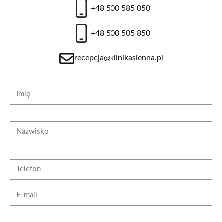
+48 500 585 050
+48 500 505 850
zobacz więcej
recepcja@klinikasienna.pl
Strona internetowa
Imię
Laserowa kuracja 4 w 1
Nazwisko
2400 zł
Telefon
zobacz więcej
E-mail