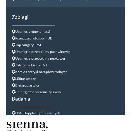
Zabiegi
Usunięcie ginekomastii
Przeszczep włosów FUE
Top Surgery FtM
Usunięcie przepukliny pachwinowej
Usunięcie przepukliny pępkowej
Założenie taśmy TVT
Korekta statyki narządów rodnych
Lifting twarzy
Blefaroplastyka
Chirurgiczne leczenie żylaków
Badania
USG Doppler Tętnic szyjnych
USG Doppler kończyn dolnych
USG jąder