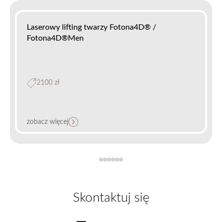
Laserowy lifting twarzy Fotona4D® /
Fotona4D®Men
2100 zł
zobacz więcej
Laserowa kuracjaTwinLight®
Skontaktuj się
1200 zł