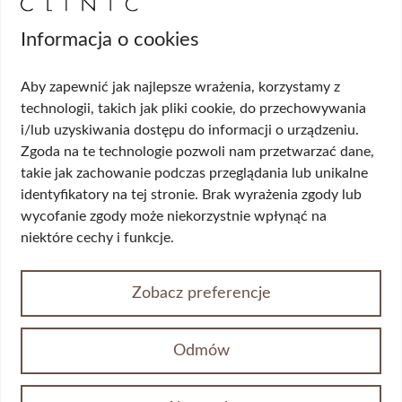
USG tarczycy
Biopsja kanału szyjki macicy
Informacja o cookies
Cytologia płynna cienkowarstwowa (LBC
USG ginekologiczne
Aby zapewnić jak najlepsze wrażenia, korzystamy z
HPV DNA HR 14 genotypów
technologii, takich jak pliki cookie, do przechowywania
Biopsja cienkoigłowa tarczycy
i/lub uzyskiwania dostępu do informacji o urządzeniu.
USG układu moczowego
Wskazania
Zgoda na te technologie pozwoli nam przetwarzać dane,
takie jak zachowanie podczas przeglądania lub unikalne
identyfikatory na tej stronie. Brak wyrażenia zgody lub
Wypadanie włosów
wycofanie zgody może niekorzystnie wpłynąć na
Przerost piersi (ginekomastia)
niektóre cechy i funkcje.
Korekta płci
Przepuklina
Opadające powieki/worki pod oczami
Zobacz preferencje
Żylaki kończyn dolnych
Nietrzymanie moczu
Wypadania narządów miednicy mniejszej
Odmów
Choroby odbytu
Opadający owal twarzy