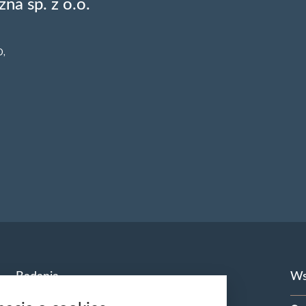
na sp. z o.o.
O,
Badania
Ws