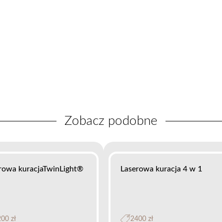
Zobacz podobne
rowa kuracjaTwinLight®
Laserowa kuracja 4 w 1
00 zł
2400 zł