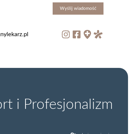
Wyślij wiadomość
ylekarz.pl
t i Profesjonalizm