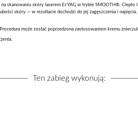
 na skanowaniu skóry laserem Er:YAG w trybie SMOOTH®. Ciepło la
rubości skóry — w rezultacie dochodzi do jej zagęszczenia i napięc
 Procedura może zostać poprzedzona zastosowaniem kremu znieczula
jenta.
Ten zabieg wykonują: