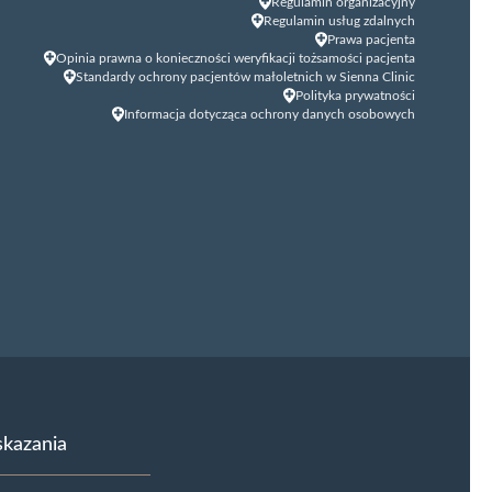
Regulamin organizacyjny
Regulamin usług zdalnych
Prawa pacjenta
Opinia prawna o konieczności weryfikacji tożsamości pacjenta
Standardy ochrony pacjentów małoletnich w Sienna Clinic
Polityka prywatności
Informacja dotycząca ochrony danych osobowych
kazania