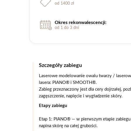
od 1400 zł
Okres rekonwalescencji:
od 1 do 3 dni
Szczegóły zabiegu
Laserowe modelowanie owalu twarzy / laserowy 
lasera: PIANO® i SMOOTH®.
Zabieg przeznaczony jest dla cery dojrzałej, po
zagęszczenie, napięcie i wygładzenie skóry.
Etapy zabiegu
Etap 1: PIANO® — w pierwszym etapie zabiegu s
napina skórę na całej grubości.