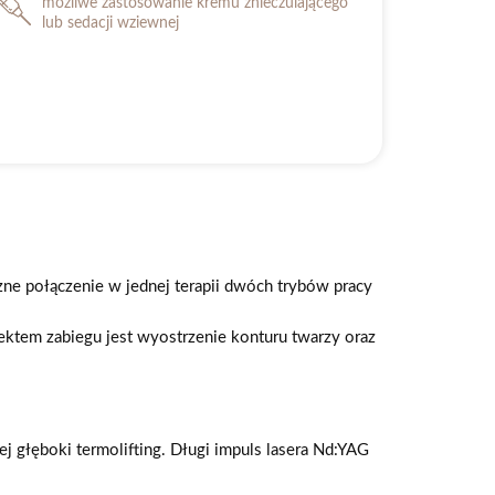
możliwe zastosowanie kremu znieczulającego
lub sedacji wziewnej
zne połączenie w jednej terapii dwóch trybów pracy
fektem zabiegu jest wyostrzenie konturu twarzy oraz
 głęboki termolifting. Długi impuls lasera Nd:YAG