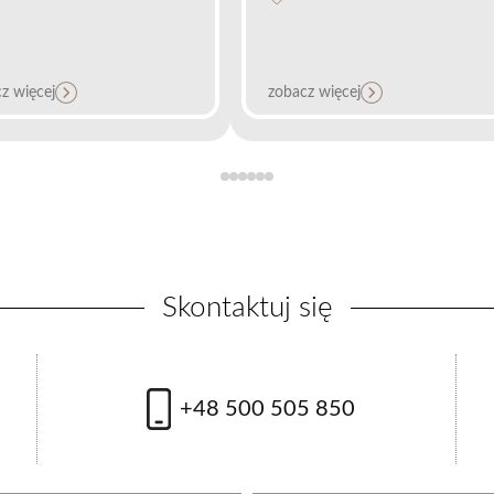
z więcej
zobacz więcej
ing karbonowy FOTONA
lywood Peel)
Skontaktuj się
 400 zł
+48 500 505 850
z więcej