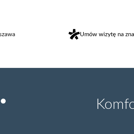
rszawa
Umów wizytę na znan
Komfor