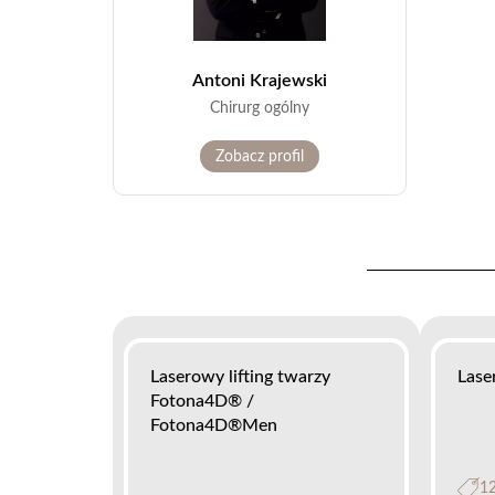
Antoni Krajewski
Chirurg ogólny
Zobacz profil
Laserowy lifting twarzy
Lase
Fotona4D® /
Fotona4D®Men
12