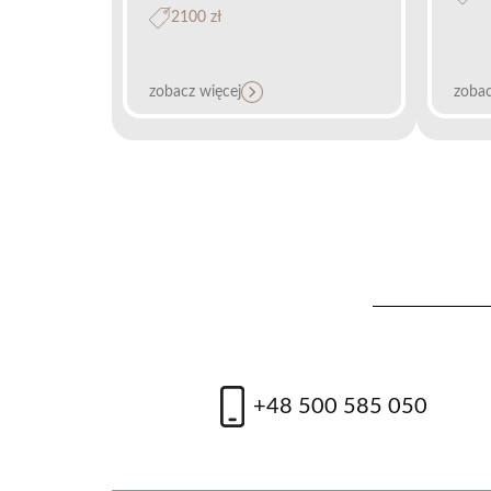
2100 zł
zobacz więcej
zobac
Termolifting skóry PIANO®
Peel
(Hol
od 300 zł
od
+48 500 585 050
zobacz więcej
zobac