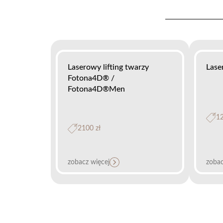
Laserowy lifting twarzy
Lase
Fotona4D® /
Fotona4D®Men
12
2100 zł
zobacz więcej
zobac
Laserowa kuracja 2 w 1 –
Term
Modelowanie owalu twarzy /