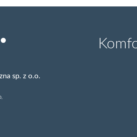
Komfor
na sp. z o.o.
O,