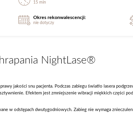
15 min
Okres rekonwalescencji:
nie dotyczy
chrapania NightLase®
rawy jakości snu pacjenta. Podczas zabiegu światło lasera podgrzew
tywnienie. Efektem jest zmniejszenie wibracji miękkich części pod
wane w odstępach dwutygodniowych. Zabieg nie wymaga znieczuleni