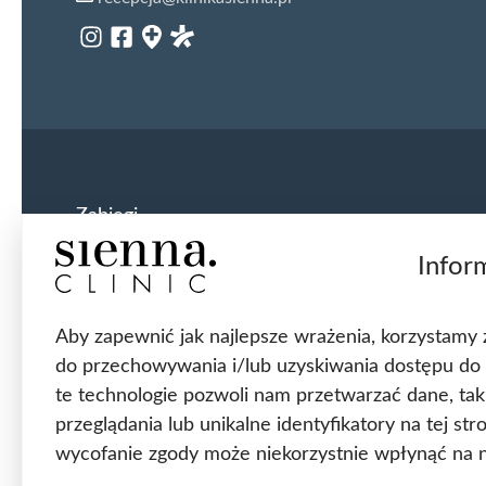
Zabiegi
Infor
Usunięcie ginekomastii
Przeszczep włosów FUE
Top Surgery FtM
Aby zapewnić jak najlepsze wrażenia, korzystamy z t
Usunięcie przepukliny pachwinowej
do przechowywania i/lub uzyskiwania dostępu do 
Usunięcie przepukliny pępkowej
Założenie taśmy TVT
te technologie pozwoli nam przetwarzać dane, ta
Korekta statyki narządów rodnych
przeglądania lub unikalne identyfikatory na tej st
Lifting twarzy
wycofanie zgody może niekorzystnie wpłynąć na ni
Blefaroplastyka