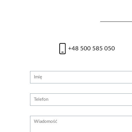
Lifting skóry
od
od 1400 zł
+48 500 585 050
zobacz więcej
zobac
Strona internetowa
Imię
Telefon
Wiadomość