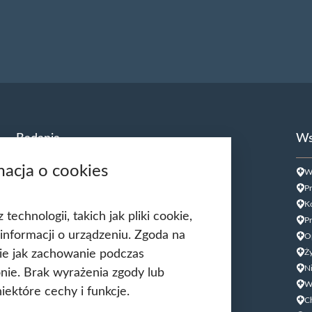
Badania
Ws
macja o cookies
USG Doppler Tętnic szyjnych
W
USG Doppler kończyn dolnych
Pr
USG jąder
Ko
echnologii, takich jak pliki cookie,
USG tarczycy
Pr
informacji o urządzeniu. Zgoda na
Biopsja kanału szyjki macicy
O
Cytologia płynna cienkowarstwowa (LBC
Ży
kie jak zachowanie podczas
USG ginekologiczne
N
ronie. Brak wyrażenia zgody lub
HPV DNA HR 14 genotypów
W
ektóre cechy i funkcje.
Biopsja cienkoigłowa tarczycy
C