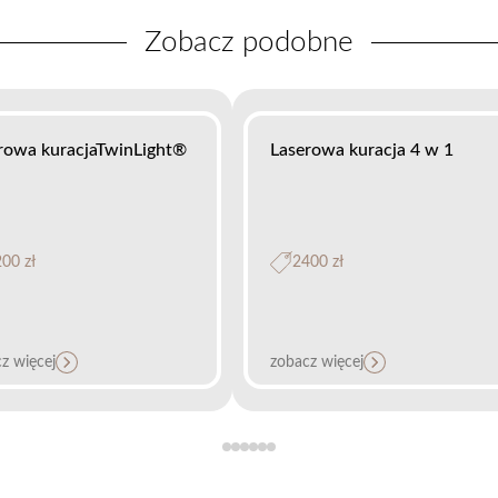
Zobacz podobne
rowa kuracjaTwinLight®
Laserowa kuracja 4 w 1
00 zł
2400 zł
z więcej
zobacz więcej
olifting skóry PIANO®