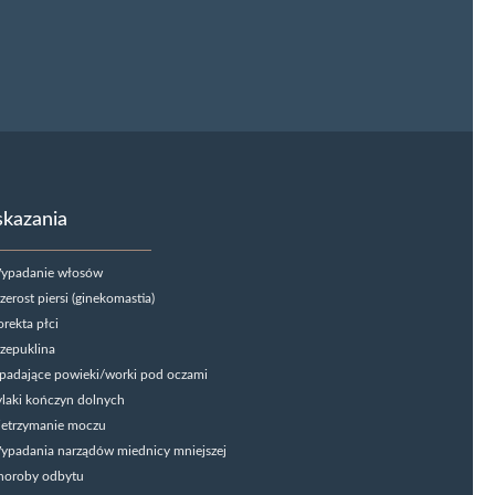
kazania
ypadanie włosów
zerost piersi (ginekomastia)
rekta płci
zepuklina
padające powieki/worki pod oczami
laki kończyn dolnych
ietrzymanie moczu
ypadania narządów miednicy mniejszej
horoby odbytu