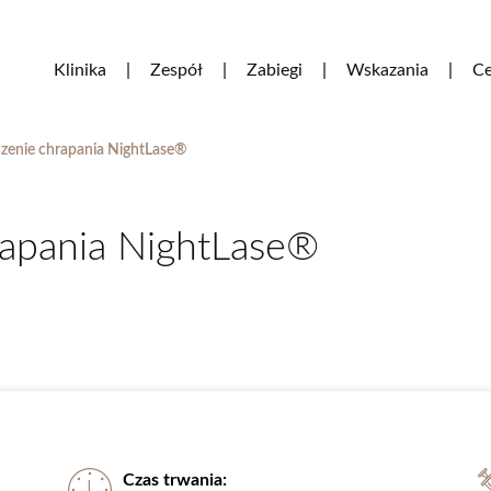
Klinika
Zespół
Zabiegi
Wskazania
Ce
czenie chrapania NightLase®
rapania NightLase®
Czas trwania: