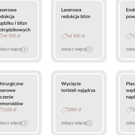
aserowa
Laserowa
Endo
edukcja
redukcja blizn
pow
rądziku i blizn
otrądzikowych
od 350 zł
od 400 zł
1
obacz więcej
zobacz więcej
zoba
hirurgiczne
Wycięcie
Plas
aserowe
torbieli najądrza
węd
eczenie
napl
emoroidów
5100 zł
3000 zł
2
obacz więcej
zobacz więcej
zoba