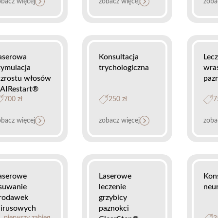
obacz więcej
zobacz więcej
zoba
aserowa
Konsultacja
Lecz
tymulacja
trychologiczna
wra
zrostu włosów
paz
AIRestart®
700 zł
250 zł
7
obacz więcej
zobacz więcej
zoba
aserowe
Laserowe
Kons
suwanie
leczenie
neu
rodawek
grzybicy
irusowych
paznokci