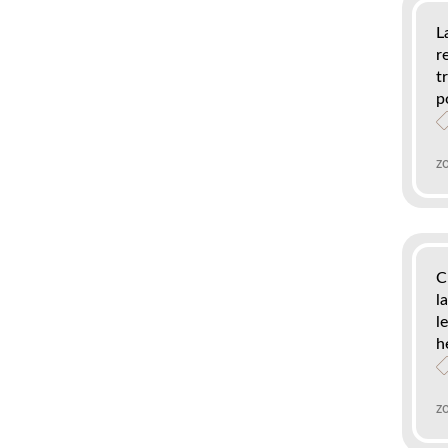
L
r
t
p
z
C
l
l
h
z