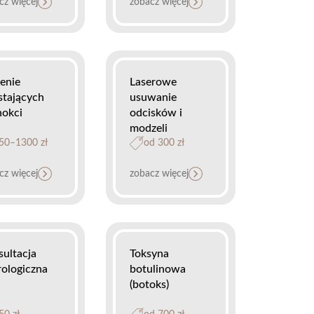
cz więcej
zobacz więcej
enie
Laserowe
stających
usuwanie
nokci
odcisków i
modzeli
50–1300 zł
od 300 zł
cz więcej
zobacz więcej
ultacja
Toksyna
rologiczna
botulinowa
(botoks)