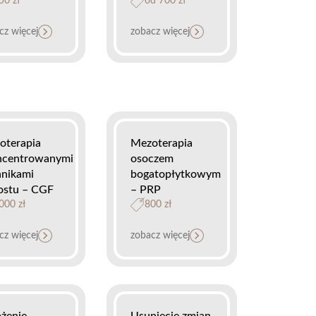
50 zł
od 700 zł
cz więcej
zobacz więcej
oterapia
Mezoterapia
ncentrowanymi
osoczem
nnikami
bogatopłytkowym
ostu – CGF
– PRP
000 zł
800 zł
cz więcej
zobacz więcej