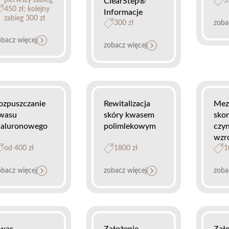
pierwszy zabieg
ClearStep®
3
450 zł; kolejny
Informacje
zabieg 300 zł
300 zł
zoba
obacz więcej
zobacz więcej
ozpuszczanie
Rewitalizacja
Mez
wasu
skóry kwasem
sko
ialuronowego
polimlekowym
czy
wzr
od 400 zł
1800 zł
1
obacz więcej
zobacz więcej
zoba