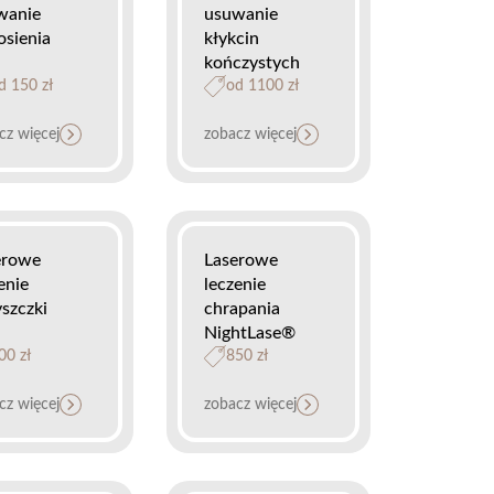
wanie
usuwanie
osienia
kłykcin
kończystych
d 150 zł
od 1100 zł
cz więcej
zobacz więcej
erowe
Laserowe
enie
leczenie
szczki
chrapania
NightLase®
00 zł
850 zł
cz więcej
zobacz więcej