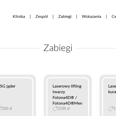
Klinika
Zespół
Zabiegi
Wskazania
Ce
Zabiegi
SG jąder
Laserowy lifting
Las
twarzy
kur
Fotona4D® /
Fotona4D®Men
200 zł
2100 zł
1