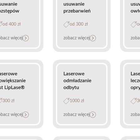
suwanie
usuwanie
usu
ozstępów
przebarwień
owł
od 400 zł
od 300 zł
o
obacz więcej
zobacz więcej
zoba
aserowe
Laserowe
Las
owiększanie
odmładzanie
lecz
st LipLase®
odbytu
opry
300 zł
1000 zł
3
obacz więcej
zobacz więcej
zoba