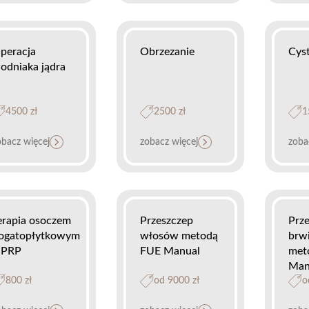
peracja
Obrzezanie
Cys
odniaka jądra
4500 zł
2500 zł
1
obacz więcej
zobacz więcej
zoba
erapia osoczem
Przeszczep
Prz
ogatopłytkowym
włosów metodą
brw
 PRP
FUE Manual
met
Man
800 zł
od 9000 zł
o