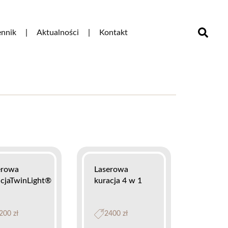
nnik
Aktualności
Kontakt
erowa
Laserowa
acjaTwinLight®
kuracja 4 w 1
200 zł
2400 zł