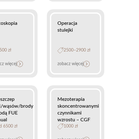
toskopia
Operacja
stulejki
500 zł
2500–2900 zł
cz więcej
zobacz więcej
eszczep
Mezoterapia
i/wąsów/brody
skoncentrowanymi
odą FUE
czynnikami
ual
wzrostu – CGF
d 6500 zł
1000 zł