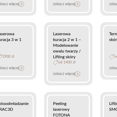
obacz więcej
zobacz więcej
zoba
aserowa
Laserowa
Term
uracja 3 w 1
kuracja 2 w 1 –
skó
Modelowanie
owalu twarzy /
1900 zł
Lifting skóry
o
od 1400 zł
obacz więcej
zoba
zobacz więcej
otoodmładzanie
Peeling
Lift
RAC3D
laserowy
SM
FOTONA