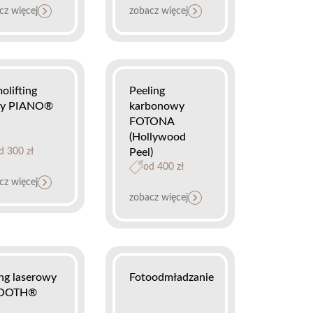
cz więcej
zobacz więcej
olifting
Peeling
ry PIANO®
karbonowy
FOTONA
(Hollywood
d 300 zł
Peel)
od 400 zł
cz więcej
zobacz więcej
ing laserowy
Fotoodmładzanie
OOTH®