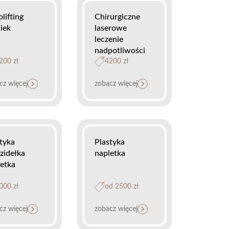
lifting
Chirurgiczne
iek
laserowe
leczenie
nadpotliwości
200 zł
4200 zł
cz więcej
zobacz więcej
tyka
Plastyka
zidełka
napletka
etka
000 zł
od 2500 zł
cz więcej
zobacz więcej