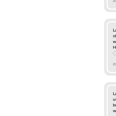
z
L
s
w
H
z
L
u
b
w