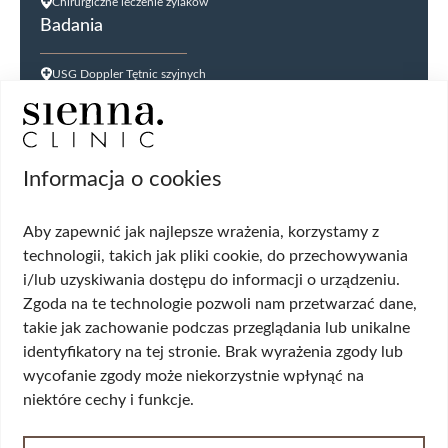
Chirurgiczne leczenie żylaków
Badania
USG Doppler Tętnic szyjnych
USG Doppler kończyn dolnych
USG jąder
USG tarczycy
Biopsja kanału szyjki macicy
Informacja o cookies
Cytologia płynna cienkowarstwowa (LBC
USG ginekologiczne
Aby zapewnić jak najlepsze wrażenia, korzystamy z
HPV DNA HR 14 genotypów
technologii, takich jak pliki cookie, do przechowywania
Biopsja cienkoigłowa tarczycy
i/lub uzyskiwania dostępu do informacji o urządzeniu.
USG układu moczowego
Zgoda na te technologie pozwoli nam przetwarzać dane,
Wskazania
takie jak zachowanie podczas przeglądania lub unikalne
identyfikatory na tej stronie. Brak wyrażenia zgody lub
Wypadanie włosów
wycofanie zgody może niekorzystnie wpłynąć na
Przerost piersi (ginekomastia)
niektóre cechy i funkcje.
Korekta płci
Przepuklina
Opadające powieki/worki pod oczami