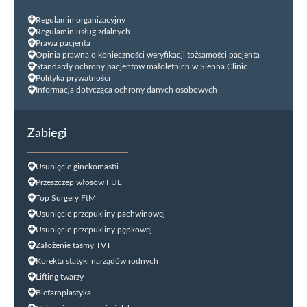
Regulamin organizacyjny
Regulamin usług zdalnych
Prawa pacjenta
Opinia prawna o konieczności weryfikacji tożsamości pacjenta
Standardy ochrony pacjentów małoletnich w Sienna Clinic
Polityka prywatności
Informacja dotycząca ochrony danych osobowych
Zabiegi
Usunięcie ginekomastii
Przeszczep włosów FUE
Top Surgery FtM
Usunięcie przepukliny pachwinowej
Usunięcie przepukliny pępkowej
Założenie taśmy TVT
Korekta statyki narządów rodnych
Lifting twarzy
Blefaroplastyka