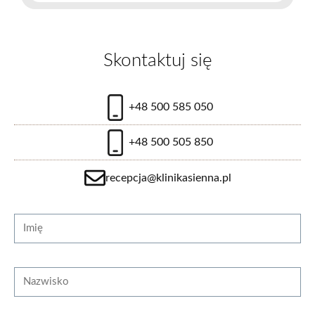
Skontaktuj się
+48 500 585 050
+48 500 505 850
recepcja@klinikasienna.pl
Strona internetowa
Imię
Nazwisko