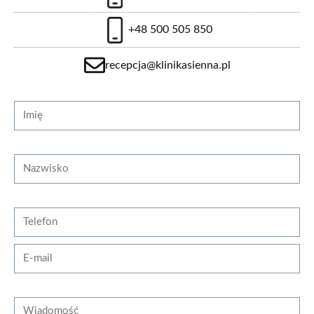
+48 500 505 850
recepcja@klinikasienna.pl
Strona internetowa
Imię
Nazwisko
Telefon
E-mail
Wiadomość