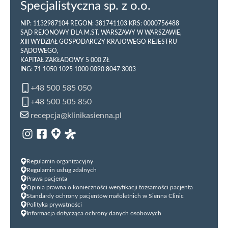
Specjalistyczna sp. z o.o.
NIP: 1132987104 REGON: 381741103 KRS: 0000756488
SĄD REJONOWY DLA M.ST. WARSZAWY W WARSZAWIE,
XIII WYDZIAŁ GOSPODARCZY KRAJOWEGO REJESTRU
SĄDOWEGO,
KAPITAŁ ZAKŁADOWY 5 000 ZŁ
ING: 71 1050 1025 1000 0090 8047 3003
+48 500 585 050
+48 500 505 850
recepcja@klinikasienna.pl
Regulamin organizacyjny
Regulamin usług zdalnych
Prawa pacjenta
Opinia prawna o konieczności weryfikacji tożsamości pacjenta
Standardy ochrony pacjentów małoletnich w Sienna Clinic
Polityka prywatności
Informacja dotycząca ochrony danych osobowych