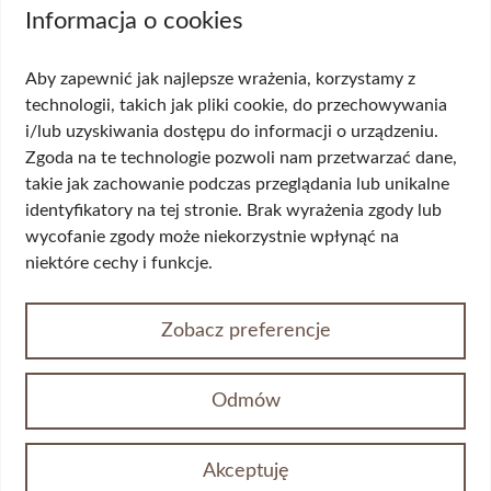
Biopsja kanału szyjki macicy
Informacja o cookies
Cytologia płynna cienkowarstwowa (LBC
USG ginekologiczne
Aby zapewnić jak najlepsze wrażenia, korzystamy z
HPV DNA HR 14 genotypów
technologii, takich jak pliki cookie, do przechowywania
Biopsja cienkoigłowa tarczycy
i/lub uzyskiwania dostępu do informacji o urządzeniu.
USG układu moczowego
Zgoda na te technologie pozwoli nam przetwarzać dane,
Wskazania
takie jak zachowanie podczas przeglądania lub unikalne
identyfikatory na tej stronie. Brak wyrażenia zgody lub
Wypadanie włosów
wycofanie zgody może niekorzystnie wpłynąć na
Przerost piersi (ginekomastia)
niektóre cechy i funkcje.
Korekta płci
Przepuklina
Opadające powieki/worki pod oczami
Zobacz preferencje
Żylaki kończyn dolnych
Nietrzymanie moczu
Wypadania narządów miednicy mniejszej
Odmów
Choroby odbytu
Opadający owal twarzy
Akceptuję