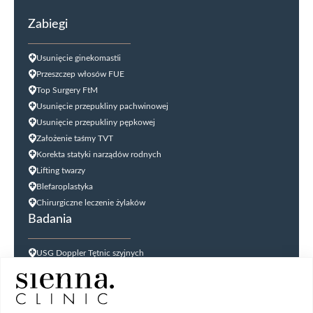
Zabiegi
Usunięcie ginekomastii
Przeszczep włosów FUE
Top Surgery FtM
Usunięcie przepukliny pachwinowej
Usunięcie przepukliny pępkowej
Założenie taśmy TVT
Korekta statyki narządów rodnych
Lifting twarzy
Blefaroplastyka
Chirurgiczne leczenie żylaków
Badania
USG Doppler Tętnic szyjnych
USG Doppler kończyn dolnych
USG jąder
USG tarczycy